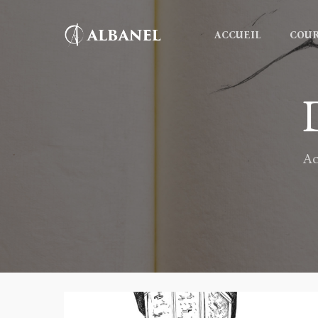
Skip
to
ACCUEIL
COU
main
content
Ac